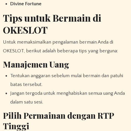
Divine Fortune
Tips untuk Bermain di
OKESLOT
Untuk memaksimalkan pengalaman bermain Anda di
OKESLOT, berikut adalah beberapa tips yang berguna:
Manajemen Uang
Tentukan anggaran sebelum mulai bermain dan patuhi
batas tersebut.
Jangan tergoda untuk menghabiskan semua uang Anda
dalam satu sesi.
Pilih Permainan dengan RTP
Tinggi