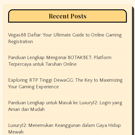
Recent Posts
Vegas88 Daftar: Your Ultimate Guide to Online Gaming
Registration
Panduan Lengkap Mengenai BOTAKBET: Platform
Terpercaya untuk Taruhan Online
Exploring RTP Tinggi DewaGG: The Key to Maximizing
Your Gaming Experience
Panduan Lengkap untuk Masuk ke Luxury12: Login yang
Aman dan Mudah
Luxury12: Menemukan Keanggunan dalam Gaya Hidup
Mewah