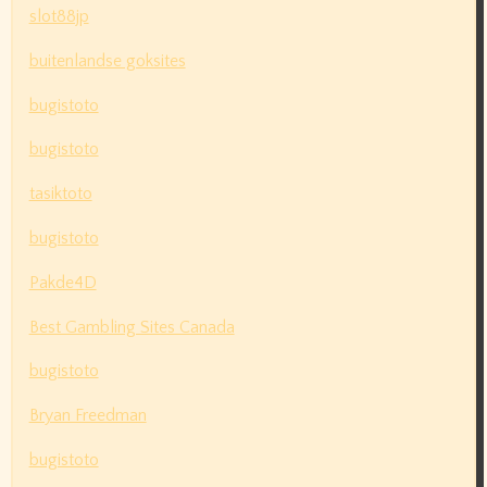
slot88jp
buitenlandse goksites
bugistoto
bugistoto
tasiktoto
bugistoto
Pakde4D
Best Gambling Sites Canada
bugistoto
Bryan Freedman
bugistoto