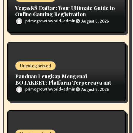
Vegas88 Daftar: Your Ultimate Guide to
Online Gaming Registration
primegrowthworld-admin
August 6, 2026
Uncategorized
Panduan Lengkap Mengenai
BOTAKBET: Platform Terpercaya untuk
Taruhan Online
primegrowthworld-admin
August 6, 2026