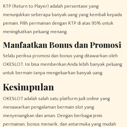
RTP (Return to Player) adalah persentase yang
menunjukkan seberapa banyak uang yang kembali kepada
pemain. Pilih permainan dengan RTP di atas 95% untuk
meningkatkan peluang menang.
Manfaatkan Bonus dan Promosi
Selalu periksa promosi dan bonus yang ditawarkan oleh
OKESLOT. Ini bisa memberikan Anda lebih banyak peluang
untuk bermain tanpa mengeluarkan banyak uang.
Kesimpulan
OKESLOT adalah salah satu platform judi online yang
menawarkan pengalaman bermain slot yang
menyenangkan dan aman. Dengan berbagai jenis
permainan, bonus menarik, dan antarmuka yang mudah