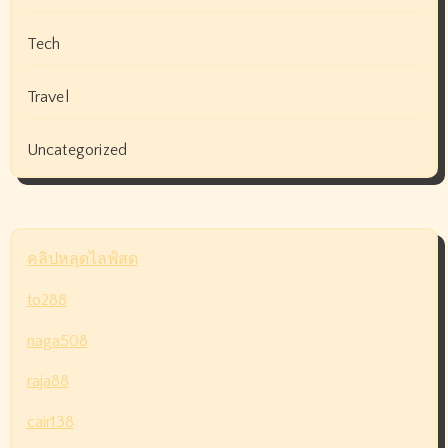
Tech
Travel
Uncategorized
คลิปหลุดไลฟ์สด
to288
naga508
raja88
cair138