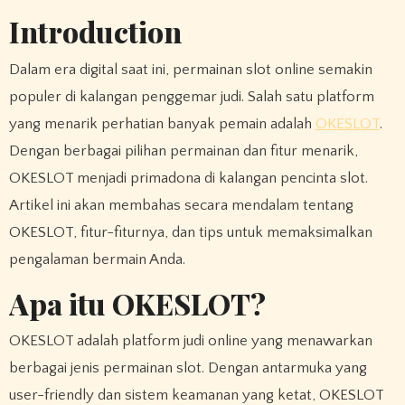
Introduction
Dalam era digital saat ini, permainan slot online semakin
populer di kalangan penggemar judi. Salah satu platform
yang menarik perhatian banyak pemain adalah
OKESLOT
.
Dengan berbagai pilihan permainan dan fitur menarik,
OKESLOT menjadi primadona di kalangan pencinta slot.
Artikel ini akan membahas secara mendalam tentang
OKESLOT, fitur-fiturnya, dan tips untuk memaksimalkan
pengalaman bermain Anda.
Apa itu OKESLOT?
OKESLOT adalah platform judi online yang menawarkan
berbagai jenis permainan slot. Dengan antarmuka yang
user-friendly dan sistem keamanan yang ketat, OKESLOT