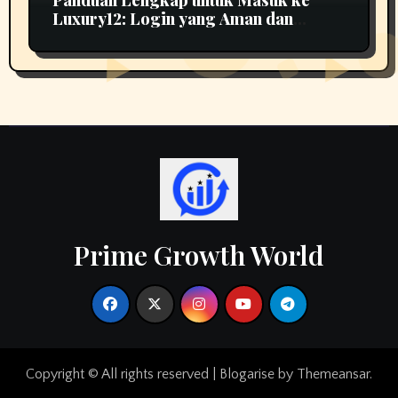
Luxury12: Login yang Aman dan
Mudah
Prime Growth World
Copyright © All rights reserved
|
Blogarise
by
Themeansar
.