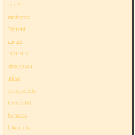
toto 5k
rantingtoto
Tahta4d
naga15
PENITI4D
data macau
สล็อต
link visabet88
homebet88
bugistoto
hukumtoto