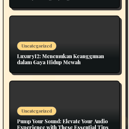
Mudah
Uncategorized
Luxury12: Menemukan Keanggunan
dalam Gaya Hidup Mewah
Uncategorized
Pump Your Sound: Elevate Your Audio
Experience with These Essential Tips