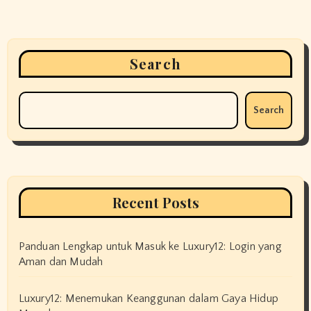
Search
Search
Recent Posts
Panduan Lengkap untuk Masuk ke Luxury12: Login yang
Aman dan Mudah
Luxury12: Menemukan Keanggunan dalam Gaya Hidup